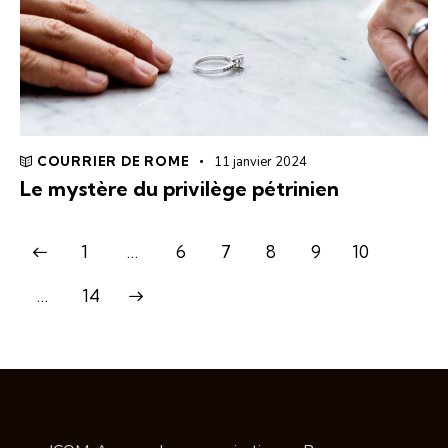
COURRIER DE ROME
11 janvier 2024
Le mystère du privilège pétrinien
1
…
6
7
8
9
10
>
…
14