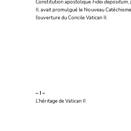
Constitution apostolique
Fidei depositum
,
II, avait promulgué le Nouveau Catéchisme 
l’ouverture du Concile Vatican II.
– I –
L’héritage de Vatican II