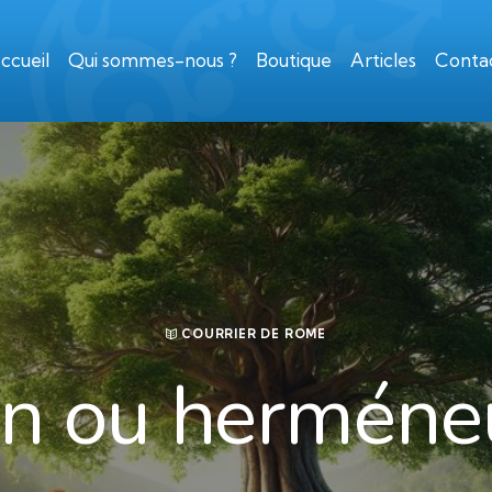
ccueil
Qui sommes-nous ?
Boutique
Articles
Conta
COURRIER DE ROME
on ou herméne