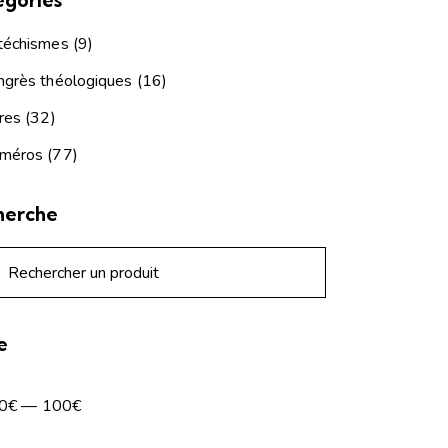
égories
téchismes
(9)
ngrès théologiques
(16)
res
(32)
méros
(77)
herche
re
0€
—
100€