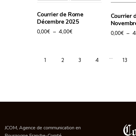
Courrier de Rome
Courrier
Décembre 2025
Novembr
0,00
€
–
4,00
€
0,00
€
–
4
…
1
2
3
4
13
JCOM, Agence de communication en
Bourgogne Franche-Comté