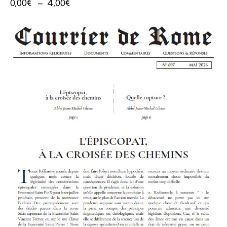
0,00
€
–
4,00
€