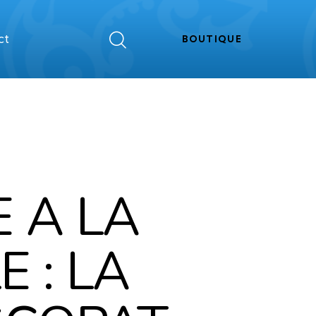
ct
BOUTIQUE
 A LA
 : LA