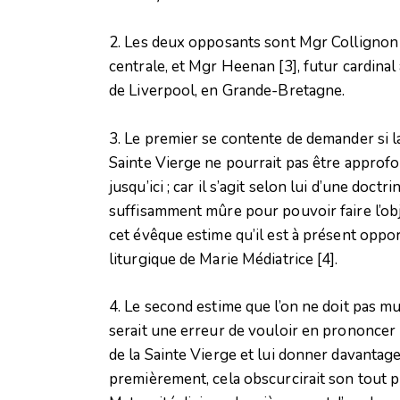
2. Les deux opposants sont Mgr Colligno
centrale, et Mgr Heenan
[3]
, futur cardin
de Liverpool, en Grande-Bretagne.
3. Le premier se contente de demander si la
Sainte Vierge ne pourrait pas être approfo
jusqu’ici ; car il s’agit selon lui d’une doc
suffisamment mûre pour pouvoir faire l’obje
cet évêque estime qu’il est à présent opport
liturgique de Marie Médiatrice
[4]
.
4. Le second estime que l’on ne doit pas mu
serait une erreur de vouloir en prononcer 
de la Sainte Vierge et lui donner davantage
premièrement, cela obscurcirait son tout pr