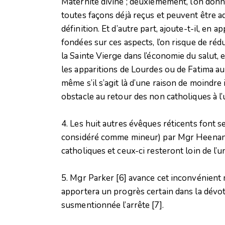
Maternité divine ; deuxièmement, l’on donn
toutes façons déjà reçus et peuvent être ad
définition. Et d’autre part, ajoute-t-il, en
fondées sur ces aspects, l’on risque de rédu
la Sainte Vierge dans l’économie du salut, 
les apparitions de Lourdes ou de Fatima au
même s’il s’agit là d’une raison de moindre
obstacle au retour des non catholiques à l’u
4. Les huit autres évêques réticents font s
considéré comme mineur) par Mgr Heenan : 
catholiques et ceux-ci resteront loin de l’un
5. Mgr Parker
[6]
avance cet inconvénient m
apportera un progrès certain dans la dévoti
susmentionnée l’arrête
[7]
.