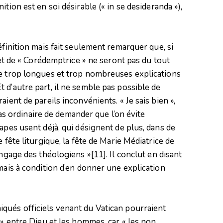
ition est en soi désirable (« in se desideranda »),
éfinition mais fait seulement remarquer que, si
» et de « Corédemptrice » ne seront pas du tout
de trop longues et trop nombreuses explications
 d’autre part, il ne semble pas possible de
ient de pareils inconvénients. « Je sais bien »,
 pas ordinaire de demander que l’on évite
apes usent déjà, qui désignent de plus, dans de
 fête liturgique, la fête de Marie Médiatrice de
langage des théologiens »
[11]
. Il conclut en disant
mais à condition d’en donner une explication
ués officiels venant du Vatican pourraient
 » entre Dieu et les hommes, car « les non