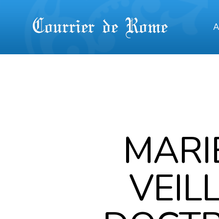
A
MARI
VEIL