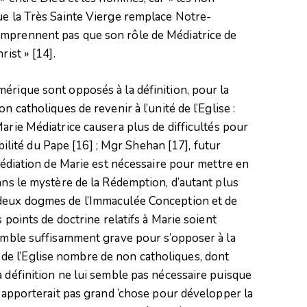
ue la Très Sainte Vierge remplace Notre-
omprennent pas que son rôle de Médiatrice de
hrist »
[14]
.
érique sont opposés à la définition, pour la
n catholiques de revenir à l’unité de l’Eglise :
Marie Médiatrice causera plus de difficultés pour
ibilité du Pape
[16]
; Mgr Shehan
[17]
, futur
 Médiation de Marie est nécessaire pour mettre en
ans le mystère de la Rédemption, d’autant plus
 deux dogmes de l’Immaculée Conception et de
s points de doctrine relatifs à Marie soient
semble suffisamment grave pour s’opposer à la
ité de l’Eglise nombre de non catholiques, dont
a définition ne lui semble pas nécessaire puisque
n’apporterait pas grand ’chose pour développer la