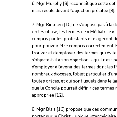
6. Mgr Murphy
[8]
reconnaît que cette défin
mais recule devant l’objection précitée
[9]
.
7. Mgr Rintelen
[10]
ne s’oppose pas à la d
on les utilise, les termes de « Médiatrice 
compris par les protestants et exigeront 
pour pouvoir être compris correctement. Et
trouver et d’employer des termes qui évitera
s’objecte-t-il à son objection, « qu’il n’est
d’employer à l’avenir des termes dont les P
nombreux diocèses, l’objet particulier d’une
toutes grâces, et qui sont usuels dans le 
que le Concile pourrait définir ces termes 
appropriée
[12]
.
8. Mgr Blais
[13]
propose que des communiq
porter sur le Christ « unique intermédiaire