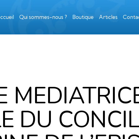
ccueil
Qui sommes-nous ?
Boutique
Articles
Conta
COURRIER DE ROME
E MEDIATRICE
LE DU CONCILE