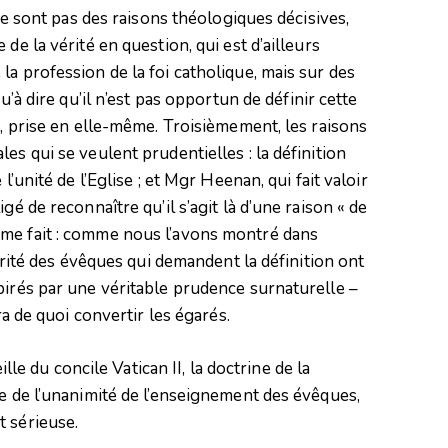
 ne sont pas des raisons théologiques décisives,
de la vérité en question, qui est d’ailleurs
a profession de la foi catholique, mais sur des
u’à dire qu’il n’est pas opportun de définir cette
é, prise en elle-même. Troisièmement, les raisons
es qui se veulent prudentielles : la définition
l’unité de l’Eglise ; et Mgr Heenan, qui fait valoir
gé de reconnaître qu’il s’agit là d’une raison « de
ème fait : comme nous l’avons montré dans
jorité des évêques qui demandent la définition ont
pirés par une véritable prudence surnaturelle –
ra de quoi convertir les égarés.
ille du concile Vatican II, la doctrine de la
ie de l’unanimité de l’enseignement des évêques,
t sérieuse.