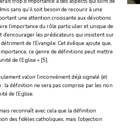
erait trop d’importance à des aspects qui sont de
mis sans qu’il soit besoin de recourir à une
 apportant une attention croissante aux dévotions
ire l’importance du rôle particulier et unique de
et d’encourager les prédicateurs qui insistent sur
 détriment de l’Evangile. Cet évêque ajoute que,
 importance, ce genre de définitions peut mettre
nité de l’Eglise »
[5]
.
eulement valoir l’inconvénient déjà signalé (et
la définition ne sera pas comprise par les non
ité de l’Eglise.
ais reconnaît avec cela que la définition
on des fidèles catholiques, mais l’objection