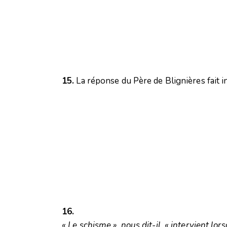
15.
La réponse du Père de Blignières fait 
16.
« Le schisme », nous dit-il, « intervient lo