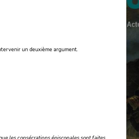
intervenir un deuxième argument.
rsque les consécrations épiscopales sont faites