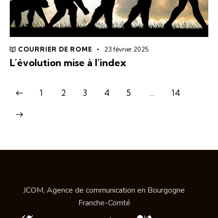
COURRIER DE ROME
23 février 2025
L’évolution mise à l’index
1
2
3
4
5
…
14
JCOM, Agence de communication en Bourgogne
Franche-Comté